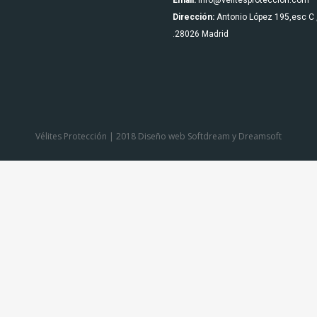
Email:
info@velitesproteccion.com
Dirección:
Antonio López 195,esc C 
.28026 Madrid
Vélites Protección | 2018 Diseño web
Softdream
y
Dreamsoft