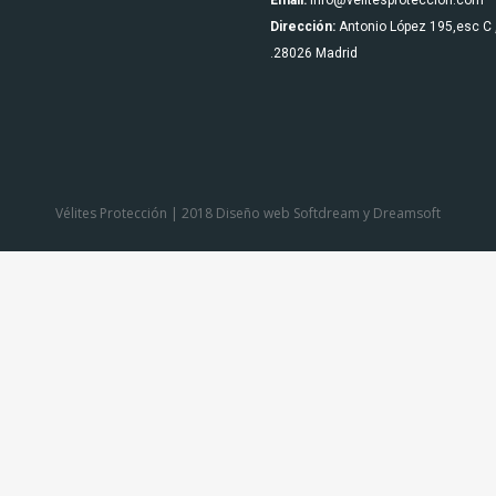
Email:
info@velitesproteccion.com
Dirección:
Antonio López 195,esc C 
.28026 Madrid
Vélites Protección | 2018 Diseño web
Softdream
y
Dreamsoft